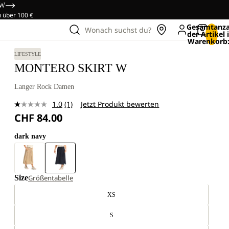
OW
n über 100 €
Gesamtanza
Wonach suchst du?
der Artikel
Warenkorb:
LIFESTYLE
MONTERO SKIRT W
Langer Rock Damen
1.0
(1)
Jetzt Produkt bewerten
Bewertung
CHF 84.00
lesen.
Link
zur
dark navy
gleichen
Seite.
Size
Größentabelle
XS
S