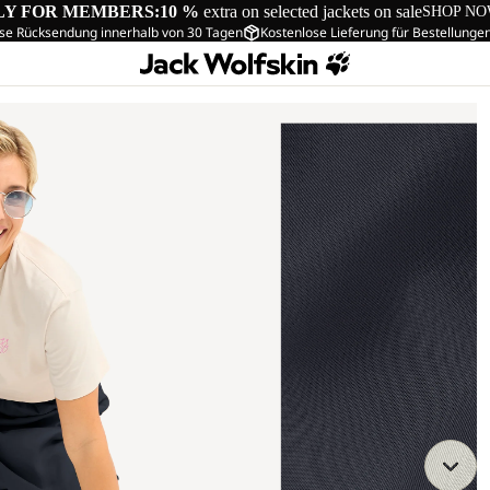
LY FOR MEMBERS:
10 %
extra on selected jackets on sale
SHOP N
se Rücksendung innerhalb von 30 Tagen
Kostenlose Lieferung für Bestellunge