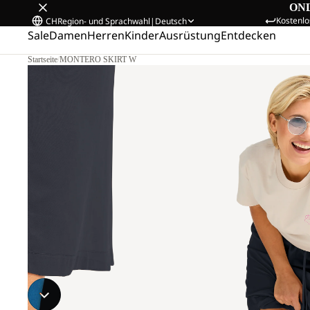
ON
Kostenlo
CH
Region- und Sprachwahl
|
Deutsch
Sale
Damen
Herren
Kinder
Ausrüstung
Entdecken
Startseite
/
MONTERO SKIRT W