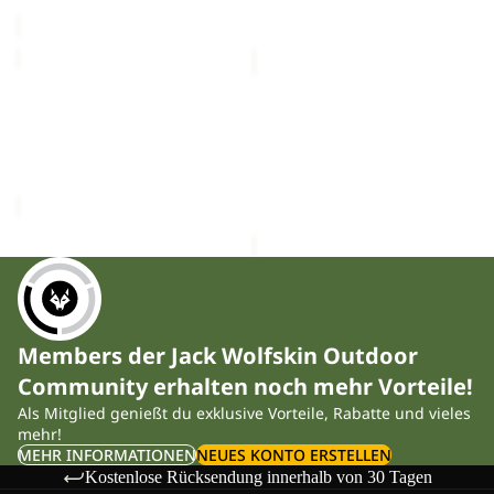
CHF 129.00
PS
PAW
TRAIL
SLIDER
Sale
KNIT
Sale
PS TRAIL KNIT LOW M
PAW SLIDER
LOW
Sale-Preis
CHF 96.90
Sale-Preis
CHF 30.90
M
Regulärer Preis
Regulärer Preis
CHF 44.90
CHF 139.00
Members der Jack Wolfskin Outdoor
Community erhalten noch mehr Vorteile!
Als Mitglied genießt du exklusive Vorteile, Rabatte und vieles
mehr!
MEHR INFORMATIONEN
NEUES KONTO ERSTELLEN
Kostenlose Rücksendung innerhalb von 30 Tagen