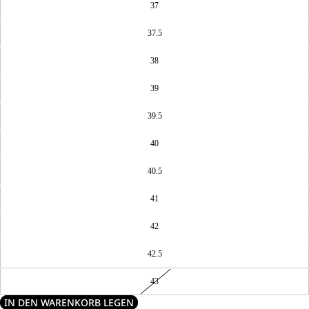
37
37.5
38
39
39.5
40
40.5
41
42
42.5
43
IN DEN WARENKORB LEGEN