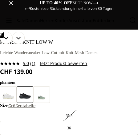
UP TO 40% OFF
SHOP NOW
Kostenlose Rücksendung innerhalb von 30 Tagen
Sale
Damen
Herren
Kinder
Ausrüstung
Entdecken
/
11
BILD
BILD
BILD
BILD
BILD
BILD
BILD
BILD
BILD
BILD
BILD
PS TRAIL KNIT LOW W
IM
IM
IM
IM
IM
IM
IM
IM
IM
IM
IM
VOLLBILD
VOLLBILD
VOLLBILD
VOLLBILD
VOLLBILD
VOLLBILD
VOLLBILD
VOLLBILD
VOLLBILD
VOLLBILD
VOLLBILD
Leichte Wandersneaker Low-Cut mit Knit-Mesh Damen
ÖFFNEN
ÖFFNEN
ÖFFNEN
ÖFFNEN
ÖFFNEN
ÖFFNEN
ÖFFNEN
ÖFFNEN
ÖFFNEN
ÖFFNEN
ÖFFNEN
5.0
(1)
Jetzt Produkt bewerten
Bewertung
CHF 139.00
lesen.
Link
zur
phantom
gleichen
Seite.
Size
Größentabelle
35.5
36