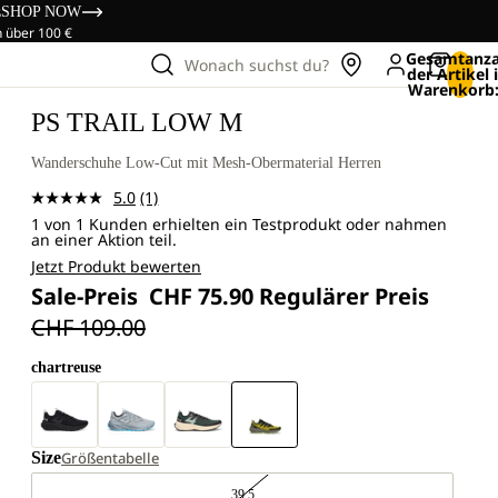
s
SHOP NOW
n über 100 €
Gesamtanza
Wonach suchst du?
der Artikel
Warenkorb:
PS TRAIL LOW M
Wanderschuhe Low-Cut mit Mesh-Obermaterial Herren
5.0
(1)
Bewertung
1 von 1 Kunden erhielten ein Testprodukt oder nahmen
lesen.
an einer Aktion teil.
Link
zur
Jetzt Produkt bewerten
gleichen
Sale-Preis
CHF 75.90
Regulärer Preis
Seite.
CHF 109.00
chartreuse
Size
Größentabelle
39.5