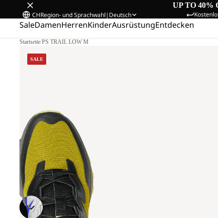
UP TO 40% 
Kostenlo
CH
Region- und Sprachwahl
|
Deutsch
Sale
Damen
Herren
Kinder
Ausrüstung
Entdecken
Startseite
/
PS TRAIL LOW M
SALE