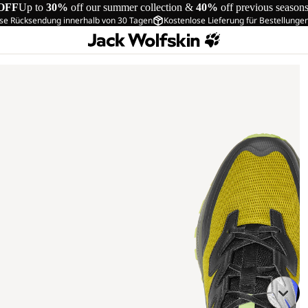
OFF
Up to
30%
off our summer collection &
40%
off previous season
se Rücksendung innerhalb von 30 Tagen
Kostenlose Lieferung für Bestellunge