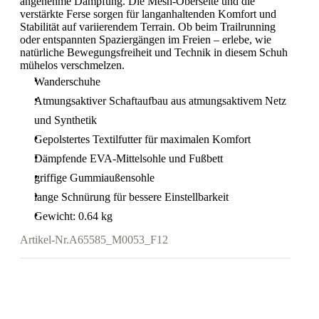
angenehme Dämpfung. Die Mesh-Oberseite und die
verstärkte Ferse sorgen für langanhaltenden Komfort und
Stabilität auf variierendem Terrain. Ob beim Trailrunning
oder entspannten Spaziergängen im Freien – erlebe, wie
natürliche Bewegungsfreiheit und Technik in diesem Schuh
mühelos verschmelzen.
Wanderschuhe
Atmungsaktiver Schaftaufbau aus atmungsaktivem Netz
und Synthetik
Gepolstertes Textilfutter für maximalen Komfort
Dämpfende EVA-Mittelsohle und Fußbett
griffige Gummiaußensohle
lange Schnürung für bessere Einstellbarkeit
Gewicht: 0.64 kg
Artikel-Nr.
A65585_M0053_F12