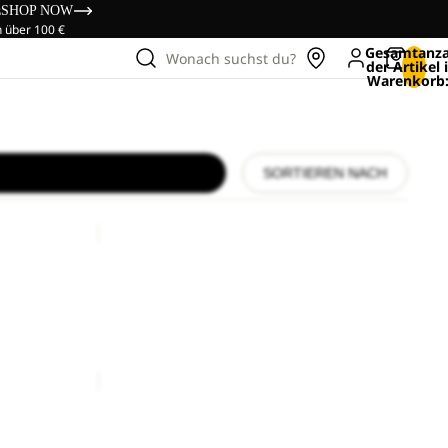
s
SHOP NOW
n über 100 €
Gesamtanza
Wonach suchst du?
der Artikel
Warenkorb:
SORTIEREN NACH
WISPER
INS
JKT
WISPER INS JKT M
M
CHF 259.00