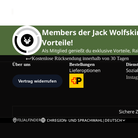
M
CHF 259.00
Members der Jack Wolfsk
Vorteile!
Als Mitglied genießt du exklusive Vorteile, R
Kostenlose Rücksendung innerhalb von 30 Tagen
Über uns
Bestellungen
Diens
Lieferoptionen
Sozia
Insta
Sichere 
FILIALFINDER
CH
REGION- UND SPRACHWAHL
|
DEUTSCH