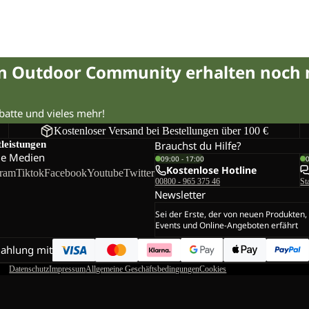
in Outdoor Community erhalten noch
abatte und vieles mehr!
Kostenloser Versand bei Bestellungen über 100 €
tleistungen
Brauchst du Hilfe?
le Medien
09:00 - 17:00
Kostenlose Hotline
gram
Tiktok
Facebook
Youtube
Twitter
00800 - 965 375 46
St
Newsletter
Sei der Erste, der von neuen Produkten,
Events und Online-Angeboten erfährt
Zahlung mit
Datenschutz
Impressum
Allgemeine Geschäftsbedingungen
Cookies