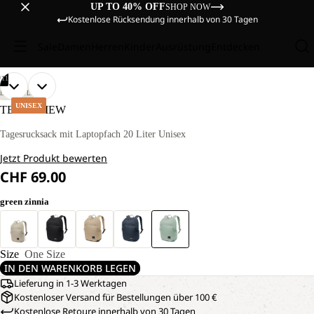
UP TO 40% OFF
SHOP NOW
Kostenlose Rücksendung innerhalb von 30 Tagen
Sale
Damen
Herren
Kinder
Ausrüstung
Entdecken
/
11
BILD
BILD
BILD
BILD
BILD
BILD
BILD
BILD
BILD
BILD
BILD
LIFESTYLE
IM
IM
IM
IM
IM
IM
IM
IM
IM
IM
IM
UNISEX
TERRAVIEW
VOLLBILD
VOLLBILD
VOLLBILD
VOLLBILD
VOLLBILD
VOLLBILD
VOLLBILD
VOLLBILD
VOLLBILD
VOLLBILD
VOLLBILD
ÖFFNEN
ÖFFNEN
ÖFFNEN
ÖFFNEN
ÖFFNEN
ÖFFNEN
ÖFFNEN
ÖFFNEN
ÖFFNEN
ÖFFNEN
ÖFFNEN
Tagesrucksack mit Laptopfach 20 Liter Unisex
Jetzt Produkt bewerten
CHF 69.00
green zinnia
Size
One Size
IN DEN WARENKORB LEGEN
Lieferung in 1-3 Werktagen
Kostenloser Versand für Bestellungen über 100 €
Kostenlose Retoure innerhalb von 30 Tagen