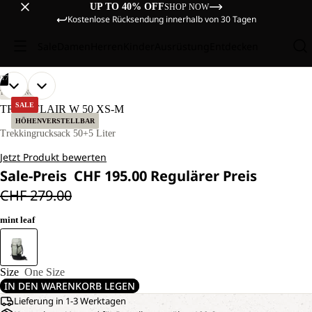
UP TO 40% OFF
SHOP NOW
Kostenlose Rücksendung innerhalb von 30 Tagen
Sale
Damen
Herren
Kinder
Ausrüstung
Entdecken
/
17
BILD
BILD
BILD
BILD
BILD
BILD
BILD
BILD
BILD
BILD
BILD
BILD
BILD
BILD
BILD
BILD
BILD
TREKKING
IM
IM
IM
IM
IM
IM
IM
IM
IM
IM
IM
IM
IM
IM
IM
IM
IM
SALE
TRAILFLAIR W 50 XS-M
VOLLBILD
VOLLBILD
VOLLBILD
VOLLBILD
VOLLBILD
VOLLBILD
VOLLBILD
VOLLBILD
VOLLBILD
VOLLBILD
VOLLBILD
VOLLBILD
VOLLBILD
VOLLBILD
VOLLBILD
VOLLBILD
VOLLBILD
HÖHENVERSTELLBAR
ÖFFNEN
ÖFFNEN
ÖFFNEN
ÖFFNEN
ÖFFNEN
ÖFFNEN
ÖFFNEN
ÖFFNEN
ÖFFNEN
ÖFFNEN
ÖFFNEN
ÖFFNEN
ÖFFNEN
ÖFFNEN
ÖFFNEN
ÖFFNEN
ÖFFNEN
Trekkingrucksack 50+5 Liter
Jetzt Produkt bewerten
Sale-Preis
CHF 195.00
Regulärer Preis
CHF 279.00
mint leaf
Size
One Size
IN DEN WARENKORB LEGEN
Lieferung in 1-3 Werktagen