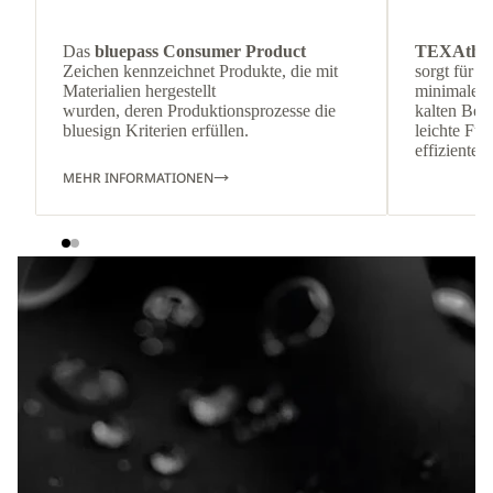
Das
bluepass Consumer Product
TEXAthe
Zeichen kennzeichnet Produkte, die mit
sorgt für 
Materialien hergestellt
minimalem 
wurden, deren Produktionsprozesse die
kalten Be
bluesign Kriterien erfüllen.
leichte Fül
effiziente
MEHR INFORMATIONEN