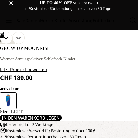
UP TO 40% OFF
SHOP NOW
Kostenlose Rücksendung innerhalb von 30 Tagen
Sale
Damen
Herren
Kinder
Ausrüstung
Entdecken
/
08
BILD
BILD
BILD
BILD
BILD
BILD
BILD
BILD
LIFESTYLE
IM
IM
IM
IM
IM
IM
IM
IM
GROW UP MOONRISE
VOLLBILD
VOLLBILD
VOLLBILD
VOLLBILD
VOLLBILD
VOLLBILD
VOLLBILD
VOLLBILD
ÖFFNEN
ÖFFNEN
ÖFFNEN
ÖFFNEN
ÖFFNEN
ÖFFNEN
ÖFFNEN
ÖFFNEN
Warmer Atmungsaktiver Schlafsack Kinder
Jetzt Produkt bewerten
CHF 189.00
active blue
Size
LEFT
IN DEN WARENKORB LEGEN
Lieferung in 1-3 Werktagen
Kostenloser Versand für Bestellungen über 100 €
Kostenlose Retoure innerhalb von 30 Tagen