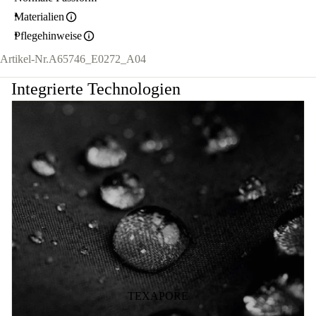
Materialien
Pflegehinweise
Artikel-Nr.
A65746_E0272_A04
Integrierte Technologien
TEXAPORE