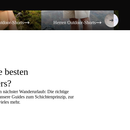
Shorts
Herren Outdoor-Shorts
Damen T
tdoor-Shorts
Herren Outdoor-Shorts
Da
e besten
rs?
 nächster Wanderurlaub: Die richtige
 unsere Guides zum
Schichtenprinzip
, zur
ieles mehr.