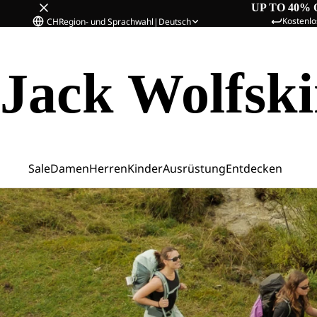
UP TO 40% 
Kostenlo
CH
Region- und Sprachwahl
|
Deutsch
Jack Wolfsk
Sale
Damen
Herren
Kinder
Ausrüstung
Entdecken