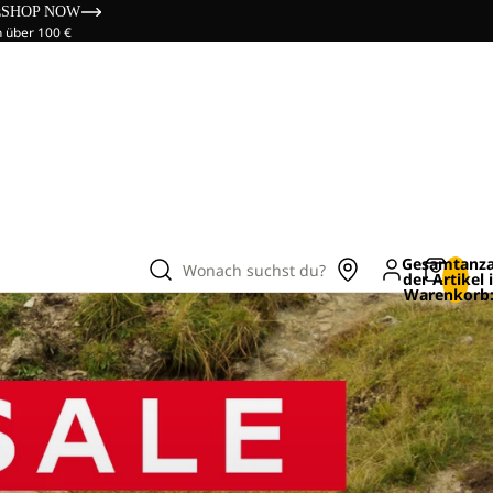
s
SHOP NOW
n über 100 €
Gesamtanza
Wonach suchst du?
der Artikel
Warenkorb: