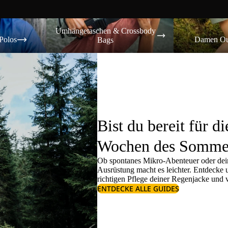
Umhängetaschen & Crossbody Bags
Damen Outdoor-
Umhängetaschen & Crossbody
Polos
Damen Ou
Bags
Bist du bereit für di
Wochen des Somme
Ob spontanes Mikro-Abenteuer oder dein
Ausrüstung macht es leichter. Entdecke
richtigen
Pflege deiner Regenjacke
und v
ENTDECKE ALLE GUIDES