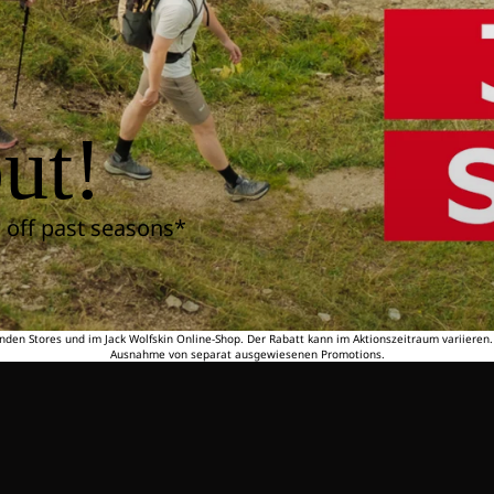
ut!
 off past seasons*
nden Stores und im Jack Wolfskin Online-Shop. Der Rabatt kann im Aktionszeitraum variieren
Ausnahme von separat ausgewiesenen Promotions.