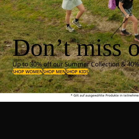
Don’t miss o
Up to 30% off our Summer Collection & 40%
SHOP WOMEN
SHOP MEN
SHOP KIDS
* Gilt auf ausgewählte Produkte in teilnehme