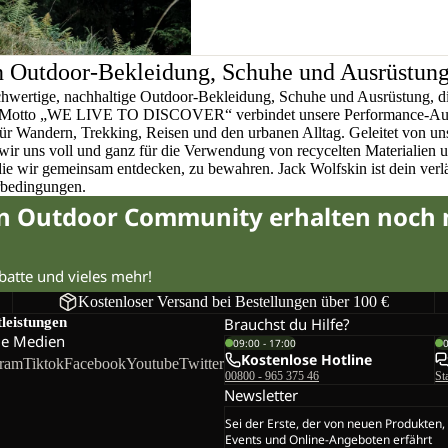
n Outdoor-Bekleidung, Schuhe und Ausrüstun
chwertige, nachhaltige Outdoor-Bekleidung, Schuhe und Ausrüstung, di
em Motto „WE LIVE TO DISCOVER“ verbindet unsere Performance-Ausr
für Wandern, Trekking, Reisen und den urbanen Alltag. Geleitet von u
wir uns voll und ganz für die Verwendung von recycelten Materialien 
 die wir gemeinsam entdecken, zu bewahren. Jack Wolfskin ist dein verlä
rbedingungen.
in Outdoor Community erhalten noch
abatte und vieles mehr!
Kostenloser Versand bei Bestellungen über 100 €
tleistungen
Brauchst du Hilfe?
le Medien
09:00 - 17:00
Kostenlose Hotline
gram
Tiktok
Facebook
Youtube
Twitter
00800 - 965 375 46
St
Newsletter
Sei der Erste, der von neuen Produkten,
Events und Online-Angeboten erfährt