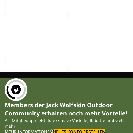
PS
TECH
PRO
T
Sale
TEXAPORE
Sale
M
PS PRO TEXAPORE LOW
TECH T M
LOW
M
Sale-Preis
CHF 27.90
M
Sale-Preis
CHF 104.00
Regulärer Preis
CHF 39.90
Regulärer Preis
CHF 149.00
Members der Jack Wolfskin Outdoor
Community erhalten noch mehr Vorteile!
Als Mitglied genießt du exklusive Vorteile, Rabatte und vieles
mehr!
MEHR INFORMATIONEN
NEUES KONTO ERSTELLEN