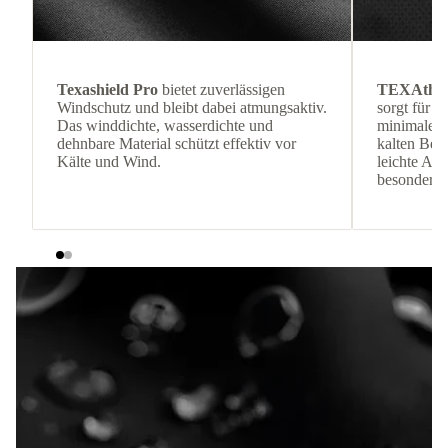
Texashield Pro
bietet zuverlässigen
TEXAthe
Windschutz und bleibt dabei atmungsaktiv.
sorgt für 
Das winddichte, wasserdichte und
minimalem 
dehnbare Material schützt effektiv vor
kalten Be
Kälte und Wind.
leichte Adv
besonders 