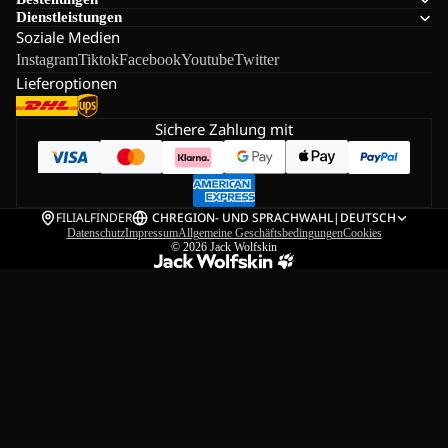
Dienstleistungen
Soziale Medien
Instagram
Tiktok
Facebook
Youtube
Twitter
Lieferoptionen
Sichere Zahlung mit
FILIALFINDER
CH
REGION- UND SPRACHWAHL
|
DEUTSCH
Datenschutz
Impressum
Allgemeine Geschäftsbedingungen
Cookies
© 2026
Jack Wolfskin