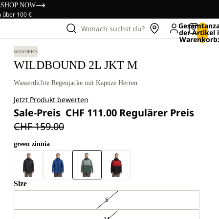
s
SHOP NOW
n über 100 €
Gesamtanza
Wonach suchst du?
der Artikel
Warenkorb:
WANDERN
WILDBOUND 2L JKT M
Wasserdichte Regenjacke mit Kapuze Herren
Jetzt Produkt bewerten
Sale-Preis
CHF 111.00
Regulärer Preis
CHF 159.00
green zinnia
Size
S