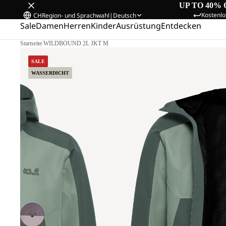
UP TO 40% 
Kostenlo
CH
Region- und Sprachwahl
|
Deutsch
Sale
Damen
Herren
Kinder
Ausrüstung
Entdecken
Startseite
/
WILDBOUND 2L JKT M
SALE
WASSERDICHT