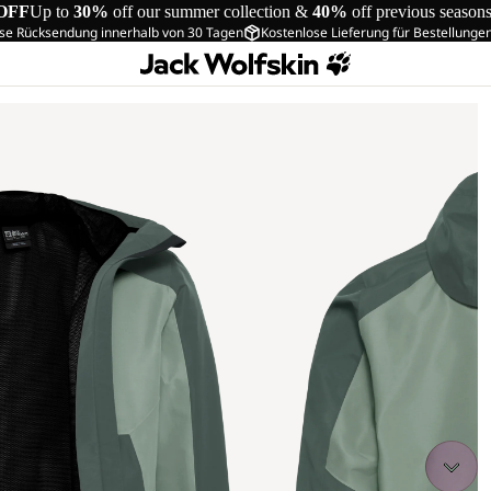
OFF
Up to
30%
off our summer collection &
40%
off previous season
se Rücksendung innerhalb von 30 Tagen
Kostenlose Lieferung für Bestellunge