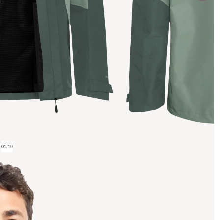
01
/
10